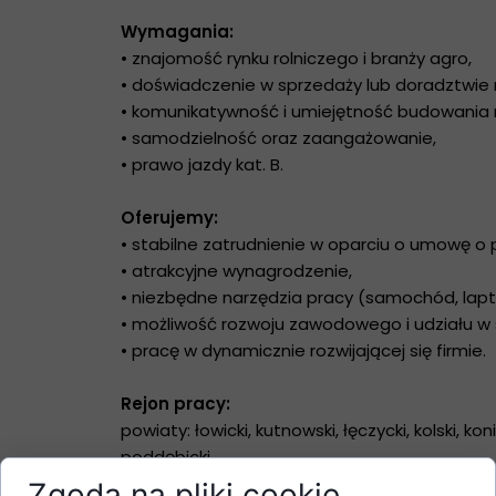
Wymagania:
• znajomość rynku rolniczego i branży agro,
• doświadczenie w sprzedaży lub doradztwie 
• komunikatywność i umiejętność budowania re
• samodzielność oraz zaangażowanie,
• prawo jazdy kat. B.
Oferujemy:
• stabilne zatrudnienie w oparciu o umowę o 
• atrakcyjne wynagrodzenie,
• niezbędne narzędzia pracy (samochód, lapto
• możliwość rozwoju zawodowego i udziału w 
• pracę w dynamicznie rozwijającej się firmie.
Rejon pracy:
powiaty:
łowicki, kutnowski, łęczycki, kolski, koni
poddębicki
Zgoda na pliki cookie