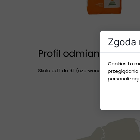
Zgoda n
Profil odmiany
Cookies to m
Skala od 1 do 9:1 (czerwone pole) ocena naj
przeglądania 
personalizacji