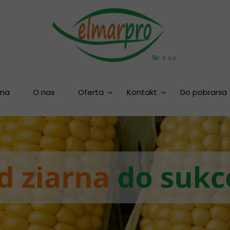
wna
O nas
Oferta
Kontakt
Do pobrania
Dostępne hodowle
Nasz zespół
Materiał siewny
Nawozy
Środki ochrony roślin
Promocje