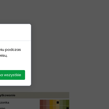
niu podczas
isu,
na wszystkie